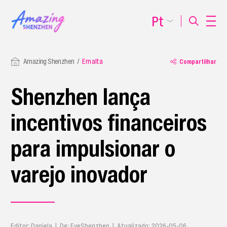
Pt
Amazing Shenzhen
Em alta
Compartilhar
Shenzhen lança
incentivos financeiros
para impulsionar o
varejo inovador
Editor: Daniela | De: EyeShenzhen | Atualizado: 2026-05-06